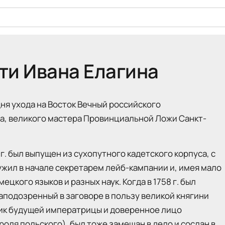
рти Ивана Елагина
 дня ухода на Восток Вечный российского
на, великого мастера Провинциальной Ложи Санкт-
 г. был выпущен из сухопутного кадетского корпуса, с
лужил в начале секретарем лейб-кампании и, имея мало
цкого языков и разных наук. Когда в 1758 г. был
аподозренный в заговоре в пользу великой княгини
ник будущей императрицы и доверенное лицо
оля польского), был тоже замешан в дело и сослан в