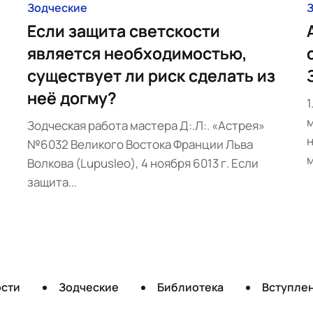
Зодческие
Если защита светскости
является необходимостью,
существует ли риск сделать из
неё догму?
1
м
Зодческая работа мастера Д:.Л:. «Астрея»
н
№6032 Великого Востока Франции Льва
м
Волкова (Lupusleo), 4 ноября 6013 г. Если
защита...
ости
Зодческие
Библиотека
Вступле