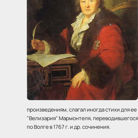
произведениям, слагал иногда стихи для ее 
"Велизария" Мармонтеля, переводившегося
по Волге в 1767 г. и др. сочинения.