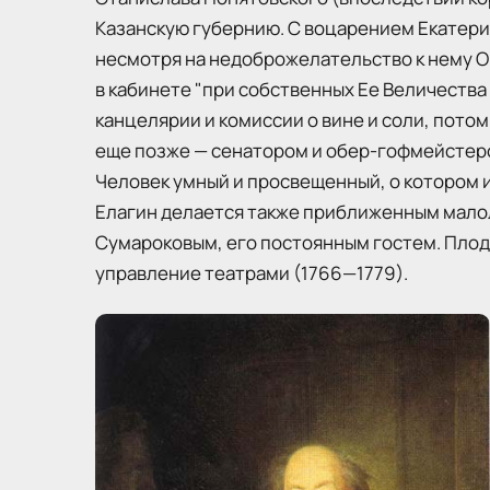
Казанскую губернию. С воцарением Екатери
несмотря на недоброжелательство к нему О
в кабинете "при собственных Ее Величества
канцелярии и комиссии о вине и соли, пото
еще позже — сенатором и обер-гофмейстеро
Человек умный и просвещенный, о котором и
Елагин делается также приближенным малол
Сумароковым, его постоянным гостем. Плод
управление театрами (1766—1779).