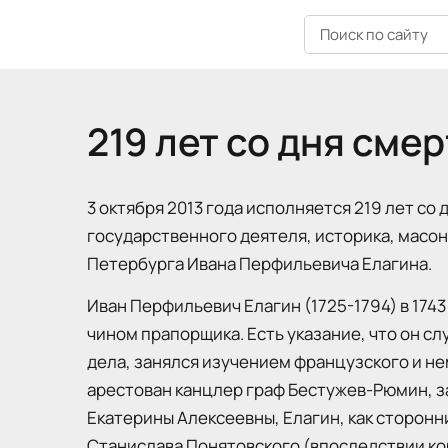
Поиск по сайту
219 лет со дня сме
3 октября 2013 года исполняется 219 лет со
государственного деятеля, историка, масо
Петербурга Ивана Перфильевича Елагина.
Иван Перфильевич Елагин (1725-1794) в 1743
чином прапорщика. Есть указание, что он с
дела, занялся изучением французского и неме
арестован канцлер граф Бестужев-Рюмин, з
Екатерины Алексеевны, Елагин, как сторон
Станислава Понятовского (впоследствии кор