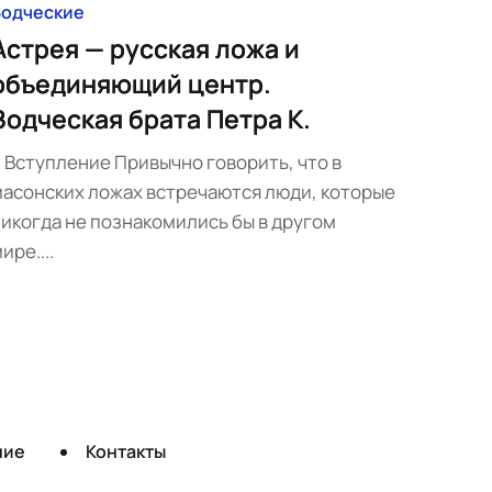
Зодческие
Астрея — русская ложа и
объединяющий центр.
Зодческая брата Петра К.
. Вступление Привычно говорить, что в
асонских ложах встречаются люди, которые
икогда не познакомились бы в другом
ире....
ние
Контакты