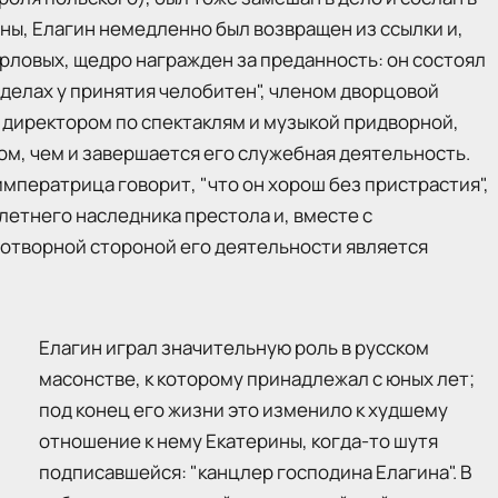
ны, Елагин немедленно был возвращен из ссылки и,
рловых, щедро награжден за преданность: он состоял
 делах у принятия челобитен", членом дворцовой
м директором по спектаклям и музыкой придворной,
м, чем и завершается его служебная деятельность.
мператрица говорит, "что он хорош без пристрастия",
етнего наследника престола и, вместе с
отворной стороной его деятельности является
Елагин играл значительную роль в русском
масонстве, к которому принадлежал с юных лет;
под конец его жизни это изменило к худшему
отношение к нему Екатерины, когда-то шутя
подписавшейся: "канцлер господина Елагина". В