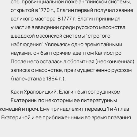
спб. провинциальной ложе английской системы,
открытой в 1770 г., Елагин первый получил звание
великого мастера. В 1777 г. Елагин принимал
участие в введении среди русского масонства
шведской масонской системы "строгого
наблюдения". Увлекаясь одно время тайными
науками, он был горячим адептом Калиостро.
После него осталась любопытная (неоконченная)
записка о масонстве, преимущественно русском
(напечатана в 1864 г.).
Как и Храповицкий, Елагин был сотрудником
Екатерины по некоторым ее литературным
комедий и проч. Ему принадлежит перевод 1 и 4 глав
 Екатериной и ее приближенными во время плавания