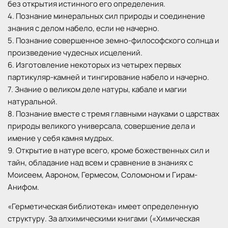
без открытия истинного его определения.
4. Познание минеральных сил природы и соединение
знания с делом набело, если не начерно.
5. Познание совершенное земно-философского солнца и
произведение чудесных исцелений.
6. Изготовление некоторых из четырех первых
партикуляр-камней и тингирование набело и начерно.
7. Знание о великом деле натуры, кабале и магии
натуральной.
8. Познание вместе с тремя главными науками о царствах
природы великого универсала, совершение дела и
имение у себя камня мудрых.
9. Открытие в натуре всего, кроме божественных сил и
тайн, обладание над всем и сравнение в знаниях с
Моисеем, Аароном, Гермесом, Соломоном и Гирам-
Анифом.
«Герметическая библиотека» имеет определенную
структуру. За алхимическими книгами («Химическая