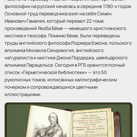
философии на русский началась в середине 1780-х годов.
Основной труд переводчика взял на себя Семен
Иванович Гамалея, который перевел 22 тома
произведений Якоба Бёме — немецкого христианского
мистика и теософа. Помимо Бёме, были переведены
труды английского философа Роджера Бэкона, польского
алхимика Михаила Сендивогия, английского
натуралиста и мистика Джона Пордеджа, швейцарского
алхимика Парацельса. Сегодня в РГБ хранится полный
список «Герметической библиотеки» — это 50
рукописных томов, исписанных каллиграфическим
почерком и сопровождающихся цветными
иллюстрациями.