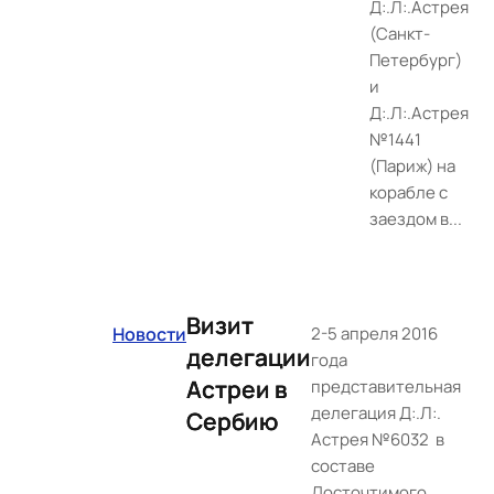
Д:.Л:.Астрея
(Санкт-
Петербург)
и
Д:.Л:.Астрея
№1441
(Париж) на
корабле с
заездом в...
Визит
Новости
2-5 апреля 2016
делегации
года
Астреи в
представительная
делегация Д:.Л:.
Сербию
Астрея №6032 в
составе
Досточтимого