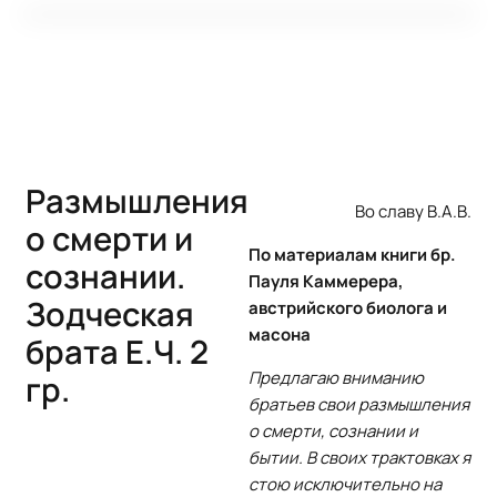
Размышления
Во славу В.А.В.
о смерти и
По материалам книги бр.
сознании.
Пауля Каммерера,
Зодческая
австрийского биолога и
масона
брата Е.Ч. 2
Предлагаю вниманию
гр.
братьев свои размышления
о смерти, сознании и
бытии. В своих трактовках я
стою исключительно на