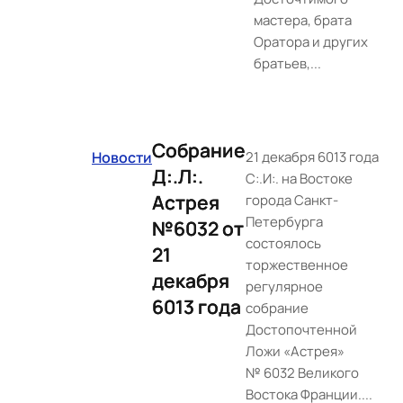
мастера, брата
Оратора и других
братьев,...
Собрание
Новости
21 декабря 6013 года
Д:.Л:.
С:.И:. на Востоке
Астрея
города Санкт-
Петербурга
№6032 от
состоялось
21
торжественное
декабря
регулярное
6013 года
собрание
Достопочтенной
Ложи «Астрея»
№ 6032 Великого
Востока Франции....