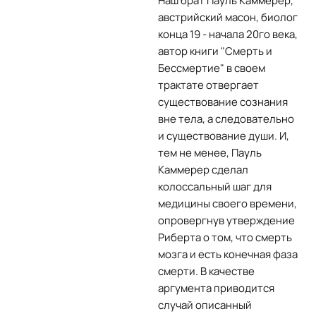
Наш брат Пауль Каммерер,
австрийский масон, биолог
конца 19 - начала 20го века,
автор книги "Смерть и
Бессмертие" в своем
трактате отвергает
существование сознания
вне тела, а следовательно
и существование души. И,
тем не менее, Пауль
Каммерер сделал
колоссальный шаг для
медицины своего времени,
опровергнув утверждение
Риберта о том, что смерть
мозга и есть конечная фаза
смерти. В качестве
аргумента приводится
случай описанный