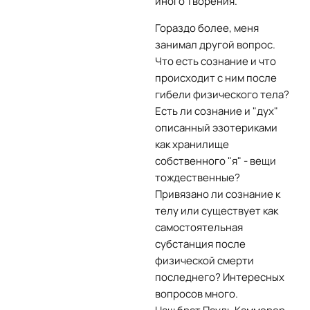
иного творения.
Гораздо более, меня
занимал другой вопрос.
Что есть сознание и что
происходит с ним после
гибели физического тела?
Есть ли сознание и "дух"
описанный эзотериками
как хранилище
собственного "я" - вещи
тождественные?
Привязано ли сознание к
телу или существует как
самостоятельная
субстанция после
физической смерти
последнего? Интересных
вопросов много.