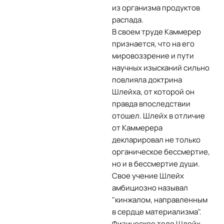
из организма продуктов
распада.
В своем труде Каммерер
признается, что на его
мировоззрение и пути
научных изысканий сильно
повлияла доктрина
Шлейха, от которой он
правда впоследствии
отошел. Шлейх в отличие
от Каммерера
декларировал не только
органическое бессмертие,
но и в бессмертие души.
Свое учение Шлейх
амбициозно называл
"кинжалом, направленным
в сердце материализма".
Физическое тело Шлейх